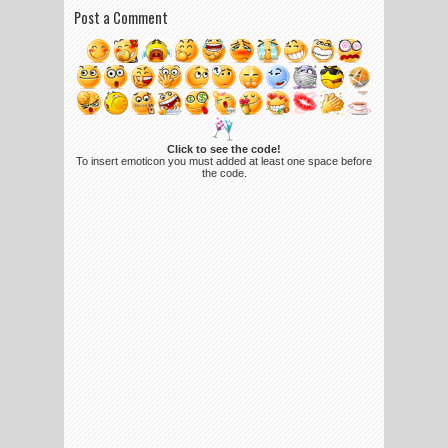
Post a Comment
Click to see the code!
To insert emoticon you must added at least one space before
the code.