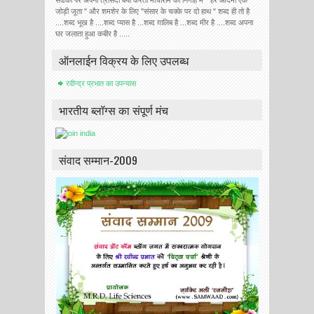
जोड़ी जूता " और शमशेर के लिए "संसार के चक्के पर दो हाथ " शब्द ही तो है
....शब्द भूख है ....शब्द प्यास है ...शब्द ग़ालिब है ...शब्द मीर है ....शब्द अपना
घर जलाता हुआ कबीर है .....
ऑनलाईन विक्रय के लिए उपलब्ध
रवीन्द्र प्रभात का उपन्यास
भारतीय ब्लॉग्स का संपूर्ण मंच
संवाद सम्मान-2009