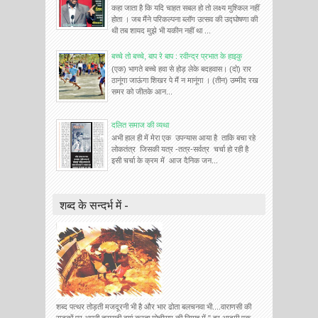
कहा जाता है कि यदि चाहत सबल हो तो लक्ष्य मुश्किल नहीं
होता । जब मैंने परिकल्पना ब्लॉग उत्सव की उद्घोषणा की
थी तब शायद मुझे भी यकीन नहीं था ...
बच्चे तो बच्चे, बाप रे बाप : रवीन्द्र प्रभात के हाइकु
(एक) भागते बच्चे हवा से होड़ लेके बदहवास। (दो) रार
ठानूंगा जाऊंगा शिखर पे मैं न मानूंगा । (तीन) उम्मीद रख
समर को जीतके आन...
दलित समाज की व्यथा
अभी हाल ही में मेरा एक उपन्यास आया है ताकि बचा रहे
लोकतंत्र जिसकी यत्र -तत्र-सर्वत्र चर्चा हो रही है
इसी चर्चा के क्रम में आज दैनिक जन...
शब्द के सन्दर्भ में -
शब्द पत्थर तोड़ती मजदूरनी भी है और भार ढोता बलचनवा भी....वाराणसी की
सडकों पर अपनी त्रासदी बयां करता मोचीराम की निगाह में " हर आदमी एक