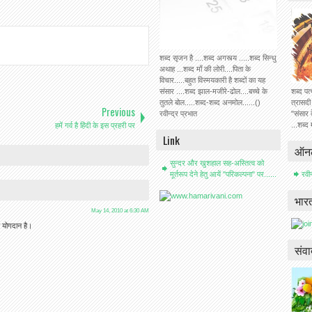
शब्द सृजन है ....शब्द अगस्त्य .....शब्द सिन्धु
अथाह ...शब्द माँ की लोरी....पिता के
विचार.....बहुत विस्मयकारी है शब्दों का यह
संसार ....शब्द झाल-मजीरे-ढोल....बच्चे के
शब्द पत
तुतले बोल.....शब्द-शब्द अनमोल......()
त्रासदी
Previous
रवीन्द्र प्रभात
"संसार क
हमें गर्व है हिंदी के इस प्रहरी पर
...शब्द
Link
ऑनल
सुन्दर और खुशहाल सह-अस्तित्व को
मूर्तरूप देने हेतु आयें "परिकल्पना" पर......
रवी
भारत
May 14, 2010 at 6:30 AM
ेष योगदान है।
संव