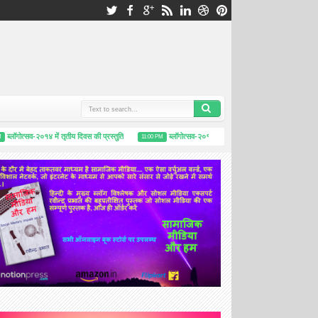
लॉगोत्सव-२०१४ में तृतीय दिवस की प्रस्तुति
ब्लॉगोत्सव-२०१४, द्वितीय दिवस: अज़ब-गजब अविस्कार
11:00 PM