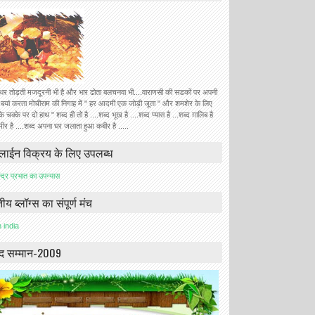
्थर तोड़ती मजदूरनी भी है और भार ढोता बलचनवा भी....वाराणसी की सडकों पर अपनी
 बयां करता मोचीराम की निगाह में " हर आदमी एक जोड़ी जूता " और शमशेर के लिए
े चक्के पर दो हाथ " शब्द ही तो है ....शब्द भूख है ....शब्द प्यास है ...शब्द ग़ालिब है
 मीर है ....शब्द अपना घर जलाता हुआ कबीर है .....
ाईन विक्रय के लिए उपलब्ध
न्द्र प्रभात का उपन्यास
ीय ब्लॉग्स का संपूर्ण मंच
ाद सम्मान-2009