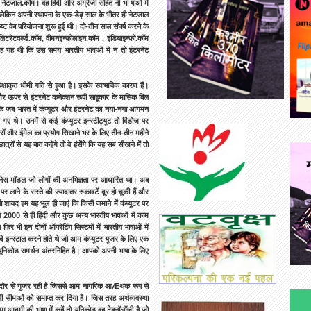
ेटजाल.कॉम। वह हिंदी और अंग्रेजी सहित नौ भा षाओं में
 लेकिन अपनी स्थापना के एक-डेढ़ साल के भीतर ही नेटजाल
्ट वेब परियोजना शुरू हुई थी। दो-तीन साल संघर्ष करने के
िटरेटवर्ल्ड.कॉम, वीमनइन्फोलाइन.कॉम , इंडियाइन्फो.कॉम
वजह यह थी कि उस समय भारतीय भाषाओं में न तो इंटरनेट
पेक्षाकृत धीमी गति से हुआ है। इसके स्वाभाविक कारण हैं।
और ऊपर से इंटरनेट कनेक्शन रूपी साहूकार के मासिक बिल
ै कि जब भारत में कंप्यूटर और इंटरनेट का नया-नया आगमन
ल गए थे। उनमें से कई कंप्यूटर इन्स्टीट्यूट तो विंडोज पर
ेयरों और ईमेल का प्रयोग सिखाने भर के लिए तीन-तीन महीने
ों से यह बात कहेंगे तो वे हंसेंगे कि यह सब सीखने में तो
जनेस मॉडल जो लोगों की अनभिज्ञता पर आधारित था। अब
र लाने के रास्ते की ज्यादातर रुकावटें दूर हो चुकी हैं और
ो शायद हम यह भूल ही जाएं कि किसी जमाने में कंप्यूटर पर
ोज 2000 से ही हिंदी और कुछ अन्य भारतीय भाषाओं में काम
 भी इन दोनों ऑपरेटिंग सिस्टमों में भारतीय भाषाओं में
 इन्स्टाल करने होते थे जो आम कंप्यूटर यूजर के लिए एक
ं यूनिकोड समर्थन अंतरनिहित है। आपको अपनी भाषा के लिए
े दौर से गुजर रही है जिससे आम नागरिक आÆथक रूप से
षायी सीमाओं को समाप्त कर दिया है। जिस तरह अर्थव्यवस्था
दमी की भाषा में कहें तो यूनिकोड वह टेक्नॉलॉजी है जो