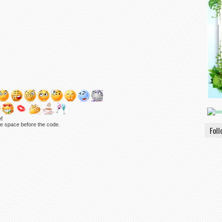
e!
ne space before the code.
Fol