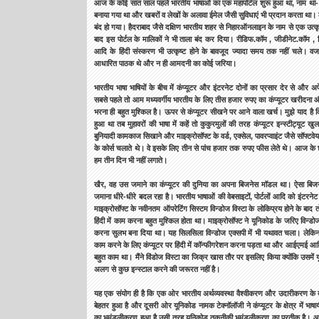
आज के कोई सात साल पहले भारतीय भाषाओं का एक महापोर्टल शुरू हुआ था, नाम था- न
बनाया गया था और खबरों व लेखों के अलावा ईमेल जैसी सुविधाएं भी प्रदान करता था।
बंद हो गया। हैदराबाद जैसे दक्षिण भारतीय शहर से निहारऑनलाइन के नाम से एक उत्कृष
बाद इस पोर्टल के मालिकों ने भी ताला बंद कर दिया। रीडिफ.कॉम , जीडीनेट.कॉम , ल
आदि के हिंदी संस्करण भी उत्कृष्ट होने के बावजूद ज्यादा समय तक नहीं चले। 
आधारित पाठक थे और न ही आमदनी का कोई जरिया।
भारतीय भाषा भाषियों के बीच में कंप्यूटर और इंटरनेट दोनों का प्रसार देर से और अ
सबसे पहले तो आम मध्यवर्गीय भारतीय के लिए तीस हजार रुपए का कंप्यूटर खरीदना 
भरना ही बहुत मुश्किल है। ऊपर से कंप्यूटर सीखने पर आने वाला खर्च। मुझे याद ह
हुआ था तब मुहावरों की भाषा में कहें तो कुकुरमुलों की तरह कंप्यूटर इन्स्टीट्यूट खु
बुनियादी कामकाज सिखाने और माइक्रोसॉफ्ट के वर्ड, एक्सेल, पावरप्वाइंट जैसे सॉफ्टव
के कोर्स चलाते थे। वे इसके लिए तीन से पांच हजार तक रुपए फीस लेते थे। आज के छात्र
हम तीन दिन भी नहीं लगाते।
खैर, वह उस जमाने का कंप्यूटर की दुनिया का अपना बिजनेस मॉडल था। ऐसा बि
जमाना धीरे-धीरे बदल रहा है। भारतीय भाषाओं की वेबसाइटों, पोर्टलों आदि को इंटरनेट प
माइक्रोसॉफ्ट के नवीनतम ऑपरेटिंग सिस्टम विन्डोज विस्टा के लोकिप्रय होने के बाद त
हिंदी में काम करना बहुत मुश्किल होता था। माइक्रोसॉफ्ट ने यूनिकोड के जरिए विन्ड
करना सुलभ बना दिया था। यह सिलसिला विन्डोज एक्सपी में भी यथावत चला। लेकिन फिर
काम करने के लिए कंप्यूटर पर हिंदी में कॉन्फीगरेशन करना पड़ता था और आईएमई आदि
बहुत काम था। मैंने विंडोज विस्टा का जिक्र खास तौर पर इसलिए किया क्योंकि उसमे
अलग से कुछ इन्स्टाल करने की जरूरत नहीं है।
यह एक संयोग ही है कि एक ओर भारतीय अर्थव्यवस्था वैश्वीकरण और उदारीकरण क
बेहतर हुआ है और दूसरी ओर यूनिकोड नामक टेक्नॉलॉजी ने कंप्यूटर के क्षेत्र में भा
का भूमंडलीकरण हुआ है उसी तरह यूनिकोड तकनीकी भूमंडलीकरण का प्रतीक है। आम आ