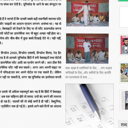
म करना संभव कर देती है। यूनिकोड के आने के बाद कंप्यूटर पर
हे हैं वे जानते हैं कि उनकी सबसे बड़ी तकनीकी समस्या फोंट
 थे और फाइलों का आदान-प्रदान लगभग असंभव था। यह वो
े। वेबसाइटों को देखने के लिए या तो फोंट डाउनलोड करना
ी फोंटों का डायनेमिक रूप भी बहुत अच्छा नहीं होता था।
 स्पेस और बीच-बीच में कुछ बक्से दिखाई देते थे। यही नहीं,
थी।
 विन्डोज 2000, विन्डोज एक्सपी, विन्डोज विस्ता, रेड हैट
है तो आपको यूनिकोड हिंदी में बनी वेबसाइटों तथा पोर्टलों
को डायनेमिक फोंट आदि का प्रयोग करने की। आप ठीक वैसे
का डायनेमिक फोंट नहीं बना सकते। अगर आप अपनी साइट पर
शब्द ब्रह्म है दार्शनिकों के लिए ....राग-मल्हार
ंट में परिवÆतत कर अपने पोर्टल पर रख सकते हैं। लेकिन
संगीतज्ञों के लिए, और कवियों के लिए क्रांति
और पढ़ी जा सकती है, अगर वह यूनिकोड का इस्तेमाल करती
का प्रस्तावक है शब्द .....
ससे भी अधिक महत्वपूर्ण बात यह है कि हिंदी में वेबसाइट
 अब तक सक्रिय होते तो शायद उन्हें बंद करने की जरूरत
हो रहा है। पाठकों की तो कोई कमी है ही नहीं। वेबदुनिया,
ख प्रतिदिन तक हो गई है। इससे आने वाले दिनों का अंदाजा
शब्द 