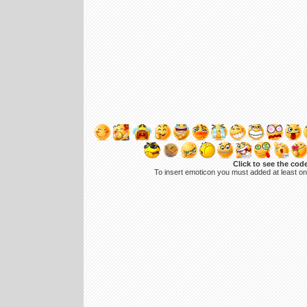
Click to see the cod
To insert emoticon you must added at least o