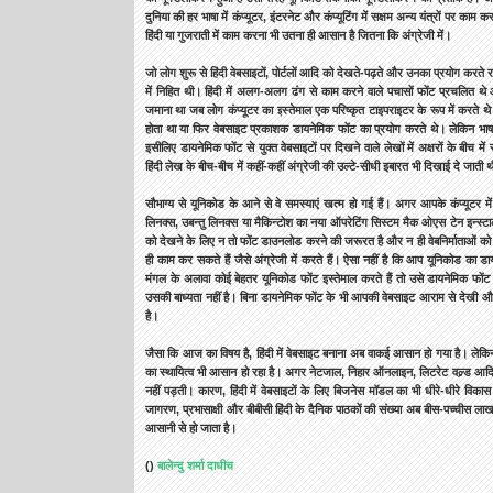
दुनिया की हर भाषा में कंप्यूटर, इंटरनेट और कंप्यूटिंग में सक्षम अन्य यंत्रों पर का
हिंदी या गुजराती में काम करना भी उतना ही आसान है जितना कि अंग्रेजी में।
जो लोग शुरू से हिंदी वेबसाइटों, पोर्टलों आदि को देखते-पढ़ते और उनका प्रयोग करते र
में निहित थी। हिंदी में अलग-अलग ढंग से काम करने वाले पचासों फोंट प्रचलित
जमाना था जब लोग कंप्यूटर का इस्तेमाल एक परिष्कृत टाइपराइटर के रूप में करते थ
होता था या फिर वेबसाइट प्रकाशक डायनेमिक फोंट का प्रयोग करते थे। लेकिन भाषाय
इसीलिए डायनेमिक फोंट से युक्त वेबसाइटों पर दिखने वाले लेखों में अक्षरों के बीच में
हिंदी लेख के बीच-बीच में कहीं-कहीं अंग्रेजी की उल्टे-सीधी इबारत भी दिखाई दे जाती 
सौभाग्य से यूनिकोड के आने से वे समस्याएं खत्म हो गई हैं। अगर आपके कंप्यूटर में
लिनक्स, उबन्तु लिनक्स या मैकिन्टोश का नया ऑपरेटिंग सिस्टम मैक ओएस टेन इन्स्टाल्ड 
को देखने के लिए न तो फोंट डाउनलोड करने की जरूरत है और न ही वेबनिर्माताओं 
ही काम कर सकते हैं जैसे अंग्रेजी में करते हैं। ऐसा नहीं है कि आप यूनिकोड 
मंगल के अलावा कोई बेहतर यूनिकोड फोंट इस्तेमाल करते हैं तो उसे डायनेमिक फो
उसकी बाध्यता नहीं है। बिना डायनेमिक फोंट के भी आपकी वेबसाइट आराम से देखी 
है।
जैसा कि आज का विषय है, हिंदी में वेबसाइट बनाना अब वाकई आसान हो गया है। लेकिन उ
का स्थायित्व भी आसान हो रहा है। अगर नेटजाल, निहार ऑनलाइन, लिटरेट वल्र्ड आदि
नहीं पड़ती। कारण, हिंदी में वेबसाइटों के लिए बिजनेस मॉडल का भी धीरे-धीरे विकास 
जागरण, प्रभासाक्षी और बीबीसी हिंदी के दैनिक पाठकों की संख्या अब बीस-पच्चीस ला
आसानी से हो जाता है।
()
बालेन्दु शर्मा दाधीच